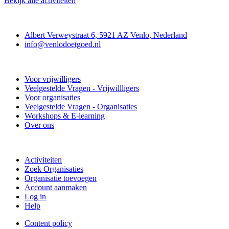
Bekijk alle activiteiten
Contact
Albert Verweystraat 6, 5921 AZ Venlo, Nederland
info@venlodoetgoed.nl
Venlo Doet Goed
Voor vrijwilligers
Veelgestelde Vragen - Vrijwillligers
Voor organisaties
Veelgestelde Vragen - Organisaties
Workshops & E-learning
Over ons
Doe mee
Activiteiten
Zoek Organisaties
Organisatie toevoegen
Account aanmaken
Log in
Help
Content policy