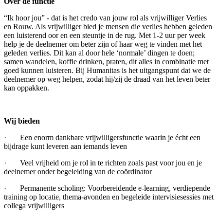
Over de functie
“Ik hoor jou” - dat is het credo van jouw rol als vrijwilliger Verlies
en Rouw. Als vrijwilliger bied je mensen die verlies hebben geleden
een luisterend oor en een steuntje in de rug. Met 1-2 uur per week
help je de deelnemer om beter zijn of haar weg te vinden met het
geleden verlies. Dit kan al door hele ‘normale’ dingen te doen;
samen wandelen, koffie drinken, praten, dit alles in combinatie met
goed kunnen luisteren. Bij Humanitas is het uitgangspunt dat we de
deelnemer op weg helpen, zodat hij/zij de draad van het leven beter
kan oppakken.
Wij bieden
· Een enorm dankbare vrijwilligersfunctie waarin je écht een
bijdrage kunt leveren aan iemands leven
· Veel vrijheid om je rol in te richten zoals past voor jou en je
deelnemer onder begeleiding van de coördinator
· Permanente scholing: Voorbereidende e-learning, verdiepende
training op locatie, thema-avonden en begeleide intervisiesessies met
collega vrijwilligers