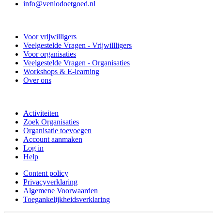
info@venlodoetgoed.nl
Venlo Doet Goed
Voor vrijwilligers
Veelgestelde Vragen - Vrijwillligers
Voor organisaties
Veelgestelde Vragen - Organisaties
Workshops & E-learning
Over ons
Doe mee
Activiteiten
Zoek Organisaties
Organisatie toevoegen
Account aanmaken
Log in
Help
Content policy
Privacyverklaring
Algemene Voorwaarden
Toegankelijkheidsverklaring