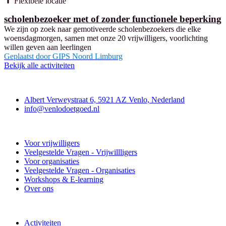
Flexibele locatie
scholenbezoeker met of zonder functionele beperking
We zijn op zoek naar gemotiveerde scholenbezoekers die elke
woensdagmorgen, samen met onze 20 vrijwilligers, voorlichting
willen geven aan leerlingen
Geplaatst door
GIPS Noord Limburg
Bekijk alle activiteiten
Contact
Albert Verweystraat 6, 5921 AZ Venlo, Nederland
info@venlodoetgoed.nl
Venlo Doet Goed
Voor vrijwilligers
Veelgestelde Vragen - Vrijwillligers
Voor organisaties
Veelgestelde Vragen - Organisaties
Workshops & E-learning
Over ons
Doe mee
Activiteiten