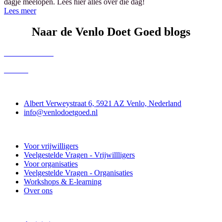
dagje meelopen. Lees hier alles over die dag!
Lees meer
Naar de Venlo Doet Goed blogs
Venlose Helden
Nieuws
Contact
Albert Verweystraat 6, 5921 AZ Venlo, Nederland
info@venlodoetgoed.nl
Venlo Doet Goed
Voor vrijwilligers
Veelgestelde Vragen - Vrijwillligers
Voor organisaties
Veelgestelde Vragen - Organisaties
Workshops & E-learning
Over ons
Doe mee