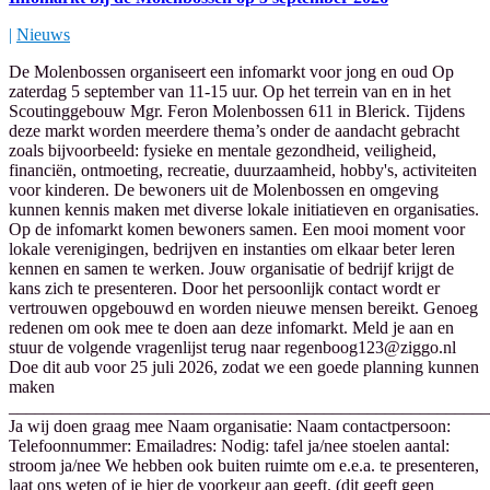
|
Nieuws
De Molenbossen organiseert een infomarkt voor jong en oud Op
zaterdag 5 september van 11-15 uur. Op het terrein van en in het
Scoutinggebouw Mgr. Feron Molenbossen 611 in Blerick. Tijdens
deze markt worden meerdere thema’s onder de aandacht gebracht
zoals bijvoorbeeld: fysieke en mentale gezondheid, veiligheid,
financiën, ontmoeting, recreatie, duurzaamheid, hobby's, activiteiten
voor kinderen. De bewoners uit de Molenbossen en omgeving
kunnen kennis maken met diverse lokale initiatieven en organisaties.
Op de infomarkt komen bewoners samen. Een mooi moment voor
lokale verenigingen, bedrijven en instanties om elkaar beter leren
kennen en samen te werken. Jouw organisatie of bedrijf krijgt de
kans zich te presenteren. Door het persoonlijk contact wordt er
vertrouwen opgebouwd en worden nieuwe mensen bereikt. Genoeg
redenen om ook mee te doen aan deze infomarkt. Meld je aan en
stuur de volgende vragenlijst terug naar
regenboog123@ziggo.nl
Doe dit aub voor 25 juli 2026, zodat we een goede planning kunnen
maken
_______________________________________________________
Ja wij doen graag mee Naam organisatie: Naam contactpersoon:
Telefoonnummer: Emailadres: Nodig: tafel ja/nee stoelen aantal:
stroom ja/nee We hebben ook buiten ruimte om e.e.a. te presenteren,
laat ons weten of je hier de voorkeur aan geeft. (dit geeft geen