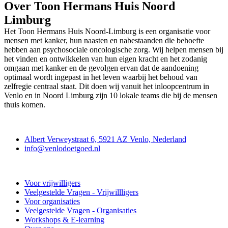
Over Toon Hermans Huis Noord
Limburg
Het Toon Hermans Huis Noord-Limburg is een organisatie voor
mensen met kanker, hun naasten en nabestaanden die behoefte
hebben aan psychosociale oncologische zorg. Wij helpen mensen bij
het vinden en ontwikkelen van hun eigen kracht en het zodanig
omgaan met kanker en de gevolgen ervan dat de aandoening
optimaal wordt ingepast in het leven waarbij het behoud van
zelfregie centraal staat. Dit doen wij vanuit het inloopcentrum in
Venlo en in Noord Limburg zijn 10 lokale teams die bij de mensen
thuis komen.
Contact
Albert Verweystraat 6, 5921 AZ Venlo, Nederland
info@venlodoetgoed.nl
Venlo Doet Goed
Voor vrijwilligers
Veelgestelde Vragen - Vrijwillligers
Voor organisaties
Veelgestelde Vragen - Organisaties
Workshops & E-learning