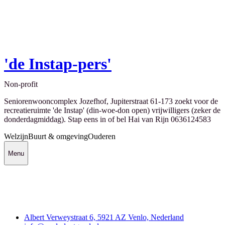
'de Instap-pers'
Non-profit
Seniorenwooncomplex Jozefhof, Jupiterstraat 61-173 zoekt voor de
recreatieruimte 'de Instap' (din-woe-don open) vrijwilligers (zeker de
donderdagmiddag). Stap eens in of bel Hai van Rijn 0636124583
Welzijn
Buurt & omgeving
Ouderen
Menu
Contact
Albert Verweystraat 6, 5921 AZ Venlo, Nederland