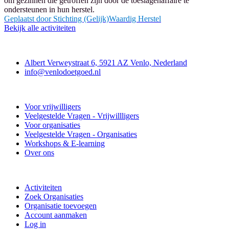
om gezinnen die getroffen zijn door de toeslagenaffaire te
ondersteunen in hun herstel.
Geplaatst door
Stichting (Gelijk)Waardig Herstel
Bekijk alle activiteiten
Contact
Albert Verweystraat 6, 5921 AZ Venlo, Nederland
info@venlodoetgoed.nl
Venlo Doet Goed
Voor vrijwilligers
Veelgestelde Vragen - Vrijwillligers
Voor organisaties
Veelgestelde Vragen - Organisaties
Workshops & E-learning
Over ons
Doe mee
Activiteiten
Zoek Organisaties
Organisatie toevoegen
Account aanmaken
Log in