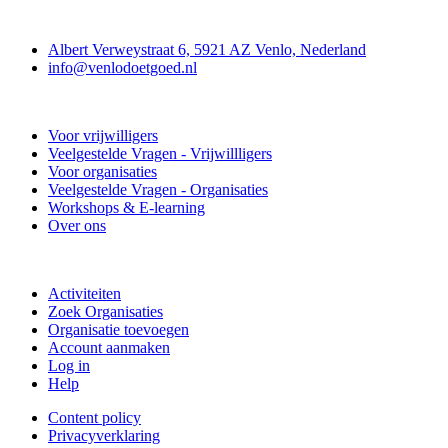
Contact
Albert Verweystraat 6, 5921 AZ Venlo, Nederland
info@venlodoetgoed.nl
Venlo Doet Goed
Voor vrijwilligers
Veelgestelde Vragen - Vrijwillligers
Voor organisaties
Veelgestelde Vragen - Organisaties
Workshops & E-learning
Over ons
Doe mee
Activiteiten
Zoek Organisaties
Organisatie toevoegen
Account aanmaken
Log in
Help
Content policy
Privacyverklaring