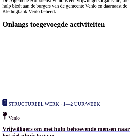
De Algemene Hulpdienst Venlo is een vrijwilligersorganisatie, die
hulp biedt aan de burgers van de gemeente Venlo en daarnaast de
Kledingbank Venlo beheert.
Onlangs toegevoegde activiteiten
STRUCTUREEL WERK · 1—2 UUR/WEEK
Venlo
Vrijwilligers om met hulp behoevende mensen naar
het zieknhuis te gaan.