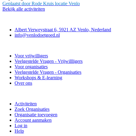
Geplaatst door
Rode Kruis locatie Venlo
Bekijk alle activiteiten
Contact
Albert Verweystraat 6, 5921 AZ Venlo, Nederland
info@venlodoetgoed.nl
Venlo Doet Goed
Voor vrijwilligers
Veelgestelde Vragen - Vrijwillligers
Voor organisaties
Veelgestelde Vragen - Organisaties
Workshops & E-learning
Over ons
Doe mee
Activiteiten
Zoek Organisaties
Organisatie toevoegen
Account aanmaken
Log in
Help