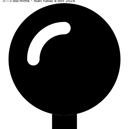
3—5 uur/week · Start vanaf 4 nov 2024