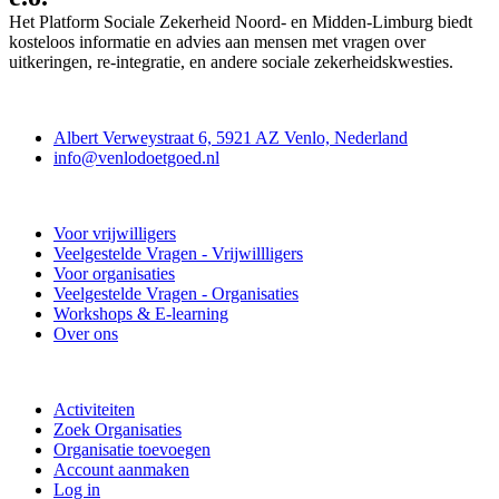
Het Platform Sociale Zekerheid Noord- en Midden-Limburg biedt
kosteloos informatie en advies aan mensen met vragen over
uitkeringen, re-integratie, en andere sociale zekerheidskwesties.
Contact
Albert Verweystraat 6, 5921 AZ Venlo, Nederland
info@venlodoetgoed.nl
Venlo Doet Goed
Voor vrijwilligers
Veelgestelde Vragen - Vrijwillligers
Voor organisaties
Veelgestelde Vragen - Organisaties
Workshops & E-learning
Over ons
Doe mee
Activiteiten
Zoek Organisaties
Organisatie toevoegen
Account aanmaken
Log in