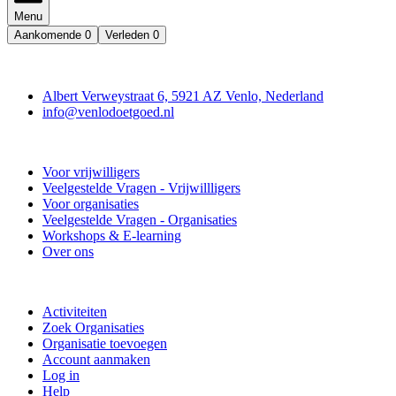
Menu
Aankomende
0
Verleden
0
Contact
Albert Verweystraat 6, 5921 AZ Venlo, Nederland
info@venlodoetgoed.nl
Venlo Doet Goed
Voor vrijwilligers
Veelgestelde Vragen - Vrijwillligers
Voor organisaties
Veelgestelde Vragen - Organisaties
Workshops & E-learning
Over ons
Doe mee
Activiteiten
Zoek Organisaties
Organisatie toevoegen
Account aanmaken
Log in
Help