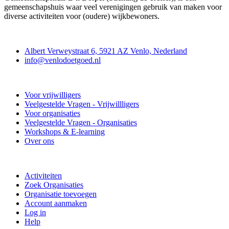
gemeenschapshuis waar veel verenigingen gebruik van maken voor
diverse activiteiten voor (oudere) wijkbewoners.
Contact
Albert Verweystraat 6, 5921 AZ Venlo, Nederland
info@venlodoetgoed.nl
Venlo Doet Goed
Voor vrijwilligers
Veelgestelde Vragen - Vrijwillligers
Voor organisaties
Veelgestelde Vragen - Organisaties
Workshops & E-learning
Over ons
Doe mee
Activiteiten
Zoek Organisaties
Organisatie toevoegen
Account aanmaken
Log in
Help