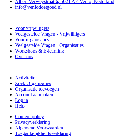
Albert Verweystraat 6, 5921 AZ Venlo, Nederland
info@venlodoetgoed.nl
Venlo Doet Goed
Voor vrijwilligers
Veelgestelde Vragen - Vrijwillligers
Voor organisaties
Veelgestelde Vragen - Organisaties
Workshops & E-learning
Over ons
Doe mee
Activiteiten
Zoek Organisaties
Organisatie toevoegen
Account aanmaken
Log in
Help
Content policy
Privacyverklaring
Algemene Voorwaarden
Toegankelijkheidsverklaring