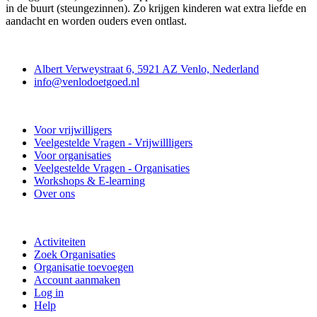
in de buurt (steungezinnen). Zo krijgen kinderen wat extra liefde en
aandacht en worden ouders even ontlast.
Contact
Albert Verweystraat 6, 5921 AZ Venlo, Nederland
info@venlodoetgoed.nl
Venlo Doet Goed
Voor vrijwilligers
Veelgestelde Vragen - Vrijwillligers
Voor organisaties
Veelgestelde Vragen - Organisaties
Workshops & E-learning
Over ons
Doe mee
Activiteiten
Zoek Organisaties
Organisatie toevoegen
Account aanmaken
Log in
Help