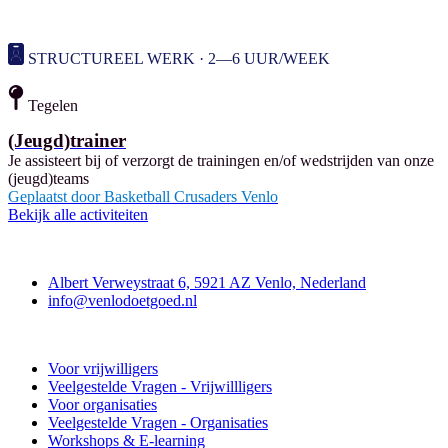
STRUCTUREEL WERK · 2—6 UUR/WEEK
Tegelen
(Jeugd)trainer
Je assisteert bij of verzorgt de trainingen en/of wedstrijden van onze
(jeugd)teams
Geplaatst door
Basketball Crusaders Venlo
Bekijk alle activiteiten
Contact
Albert Verweystraat 6, 5921 AZ Venlo, Nederland
info@venlodoetgoed.nl
Venlo Doet Goed
Voor vrijwilligers
Veelgestelde Vragen - Vrijwillligers
Voor organisaties
Veelgestelde Vragen - Organisaties
Workshops & E-learning