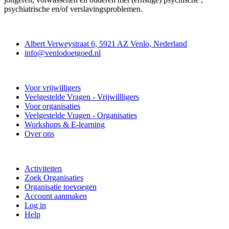
psychiatrische en/of verslavingsproblemen.
Contact
Albert Verweystraat 6, 5921 AZ Venlo, Nederland
info@venlodoetgoed.nl
Venlo Doet Goed
Voor vrijwilligers
Veelgestelde Vragen - Vrijwillligers
Voor organisaties
Veelgestelde Vragen - Organisaties
Workshops & E-learning
Over ons
Doe mee
Activiteiten
Zoek Organisaties
Organisatie toevoegen
Account aanmaken
Log in
Help