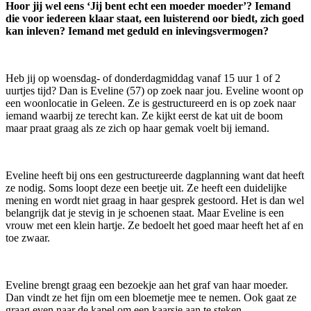
Hoor jij wel eens ‘Jij bent echt een moeder moeder’? Iemand
die voor iedereen klaar staat, een luisterend oor biedt, zich goed
kan inleven? Iemand met geduld en inlevingsvermogen?
Heb jij op woensdag- of donderdagmiddag vanaf 15 uur 1 of 2
uurtjes tijd? Dan is Eveline (57) op zoek naar jou. Eveline woont op
een woonlocatie in Geleen. Ze is gestructureerd en is op zoek naar
iemand waarbij ze terecht kan. Ze kijkt eerst de kat uit de boom
maar praat graag als ze zich op haar gemak voelt bij iemand.
Eveline heeft bij ons een gestructureerde dagplanning want dat heeft
ze nodig. Soms loopt deze een beetje uit. Ze heeft een duidelijke
mening en wordt niet graag in haar gesprek gestoord. Het is dan wel
belangrijk dat je stevig in je schoenen staat. Maar Eveline is een
vrouw met een klein hartje. Ze bedoelt het goed maar heeft het af en
toe zwaar.
Eveline brengt graag een bezoekje aan het graf van haar moeder.
Dan vindt ze het fijn om een bloemetje mee te nemen. Ook gaat ze
graag even naar de kapel om een kaarsje aan te steken.