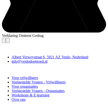
Verklaring Omtrent Gedrag
Contact
Albert Verweystraat 6, 5921 AZ Venlo, Nederland
info@venlodoetgoed.nl
Venlo Doet Goed
Voor vrijwilligers
Veelgestelde Vragen - Vrijwillligers
Voor organisaties
Veelgestelde Vragen - Organisaties
Workshops & E-learning
Over ons
Doe mee