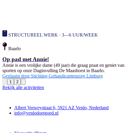
STRUCTUREEL WERK · 3—6 UUR/WEEK
Baarlo
Op pad met Annie!
Annie is een vrolijke dame (49 jaar) die graag praat en geniet van
sporten op onze Daginvulling De Maashorst in Baarlo.
Geplaatst door
Stichting Gehandicaptenzorg Limburg
1
2
Bekijk alle activiteiten
Contact
Albert Verweystraat 6, 5921 AZ Venlo, Nederland
info@venlodoetgoed.nl
Venlo Doet Goed