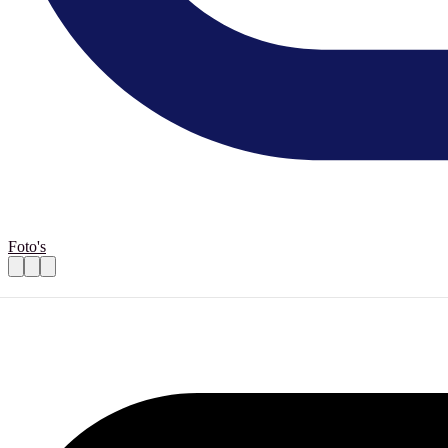
Foto's
Inrichten Den Hulster Berden nazomerloo
Praktische informatie