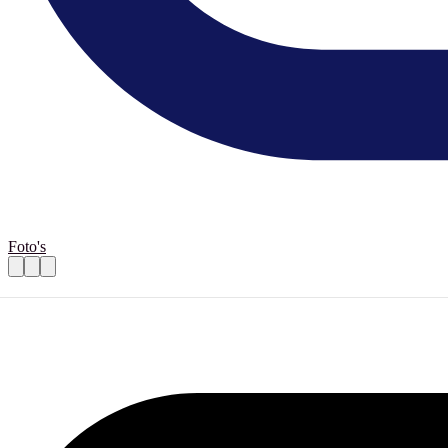
Foto's
Helpen bij oversteek Berden voorjaarsloo
Praktische informatie