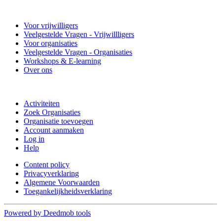
Venlo Doet Goed
Voor vrijwilligers
Veelgestelde Vragen - Vrijwillligers
Voor organisaties
Veelgestelde Vragen - Organisaties
Workshops & E-learning
Over ons
Doe mee
Activiteiten
Zoek Organisaties
Organisatie toevoegen
Account aanmaken
Log in
Help
Content policy
Privacyverklaring
Algemene Voorwaarden
Toegankelijkheidsverklaring
Powered by Deedmob tools