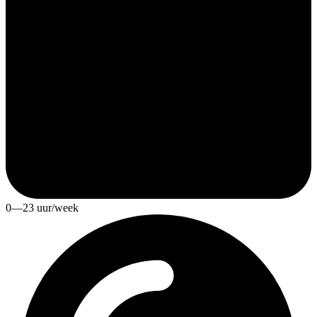
0—23 uur/week