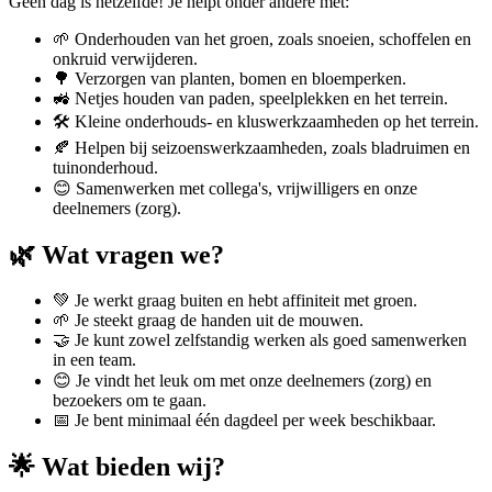
Geen dag is hetzelfde! Je helpt onder andere met:
🌱 Onderhouden van het groen, zoals snoeien, schoffelen en
onkruid verwijderen.
🌳 Verzorgen van planten, bomen en bloemperken.
🚜 Netjes houden van paden, speelplekken en het terrein.
🛠️ Kleine onderhouds- en kluswerkzaamheden op het terrein.
🍂 Helpen bij seizoenswerkzaamheden, zoals bladruimen en
tuinonderhoud.
😊 Samenwerken met collega's, vrijwilligers en onze
deelnemers (zorg).
🌿 Wat vragen we?
💚 Je werkt graag buiten en hebt affiniteit met groen.
🌱 Je steekt graag de handen uit de mouwen.
🤝 Je kunt zowel zelfstandig werken als goed samenwerken
in een team.
😊 Je vindt het leuk om met onze deelnemers (zorg) en
bezoekers om te gaan.
📅 Je bent minimaal één dagdeel per week beschikbaar.
🌟 Wat bieden wij?