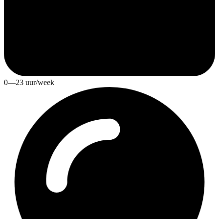
0—23 uur/week