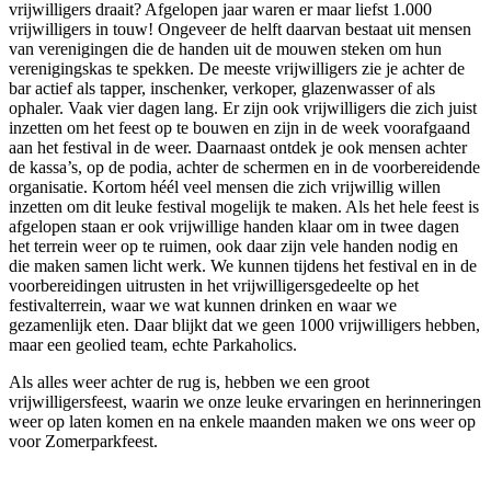
vrijwilligers draait? Afgelopen jaar waren er maar liefst 1.000
vrijwilligers in touw! Ongeveer de helft daarvan bestaat uit mensen
van verenigingen die de handen uit de mouwen steken om hun
verenigingskas te spekken. De meeste vrijwilligers zie je achter de
bar actief als tapper, inschenker, verkoper, glazenwasser of als
ophaler. Vaak vier dagen lang. Er zijn ook vrijwilligers die zich juist
inzetten om het feest op te bouwen en zijn in de week voorafgaand
aan het festival in de weer. Daarnaast ontdek je ook mensen achter
de kassa’s, op de podia, achter de schermen en in de voorbereidende
organisatie. Kortom héél veel mensen die zich vrijwillig willen
inzetten om dit leuke festival mogelijk te maken. Als het hele feest is
afgelopen staan er ook vrijwillige handen klaar om in twee dagen
het terrein weer op te ruimen, ook daar zijn vele handen nodig en
die maken samen licht werk. We kunnen tijdens het festival en in de
voorbereidingen uitrusten in het vrijwilligersgedeelte op het
festivalterrein, waar we wat kunnen drinken en waar we
gezamenlijk eten. Daar blijkt dat we geen 1000 vrijwilligers hebben,
maar een geolied team, echte Parkaholics.
Als alles weer achter de rug is, hebben we een groot
vrijwilligersfeest, waarin we onze leuke ervaringen en herinneringen
weer op laten komen en na enkele maanden maken we ons weer op
voor Zomerparkfeest.