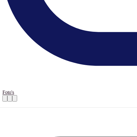
Foto's
Opvang Oekraïners - activiteiten
Praktische informatie