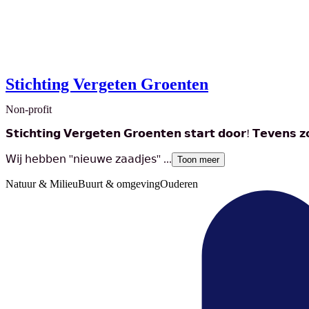
Stichting Vergeten Groenten
Non-profit
𝗦𝘁𝗶𝗰𝗵𝘁𝗶𝗻𝗴 𝗩𝗲𝗿𝗴𝗲𝘁𝗲𝗻 𝗚𝗿𝗼𝗲𝗻𝘁𝗲𝗻 𝘀𝘁𝗮𝗿𝘁 𝗱𝗼𝗼𝗿! 𝗧𝗲𝘃𝗲𝗻𝘀 𝘇𝗼𝗲
𝖶𝗂𝗃 𝗁𝖾𝖻𝖻𝖾𝗇 ''𝗇𝗂𝖾𝗎𝗐𝖾 𝗓𝖺𝖺𝖽𝗃𝖾𝗌'' ...
Toon meer
Natuur & Milieu
Buurt & omgeving
Ouderen