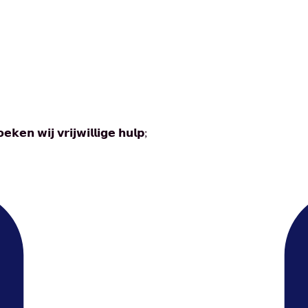
𝗸𝗲𝗻 𝘄𝗶𝗷 𝘃𝗿𝗶𝗷𝘄𝗶𝗹𝗹𝗶𝗴𝗲 𝗵𝘂𝗹𝗽;