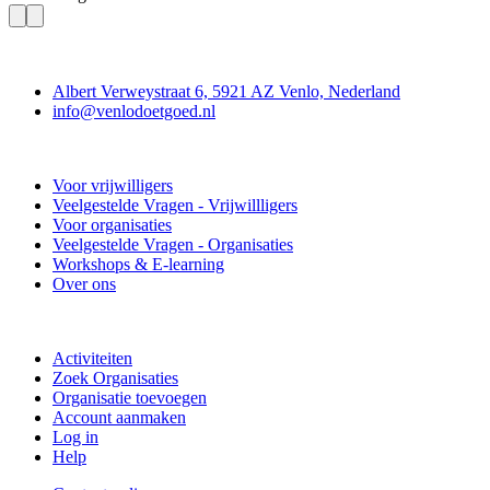
Contact
Albert Verweystraat 6, 5921 AZ Venlo, Nederland
info@venlodoetgoed.nl
Venlo Doet Goed
Voor vrijwilligers
Veelgestelde Vragen - Vrijwillligers
Voor organisaties
Veelgestelde Vragen - Organisaties
Workshops & E-learning
Over ons
Doe mee
Activiteiten
Zoek Organisaties
Organisatie toevoegen
Account aanmaken
Log in
Help