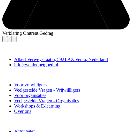
Verklaring Omtrent Gedrag
Contact
Albert Verweystraat 6, 5921 AZ Venlo, Nederland
info@venlodoetgoed.nl
Venlo Doet Goed
Voor vrijwilligers
Veelgestelde Vragen - Vrijwillligers
Voor organisaties
Veelgestelde Vragen - Organisaties
Workshops & E-learning
Over ons
Doe mee
Activiteiten