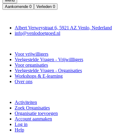
Menu
Aankomende
0
Verleden
0
Contact
Albert Verweystraat 6, 5921 AZ Venlo, Nederland
info@venlodoetgoed.nl
Venlo Doet Goed
Voor vrijwilligers
Veelgestelde Vragen - Vrijwillligers
Voor organisaties
Veelgestelde Vragen - Organisaties
Workshops & E-learning
Over ons
Doe mee
Activiteiten
Zoek Organisaties
Organisatie toevoegen
Account aanmaken
Log in
Help