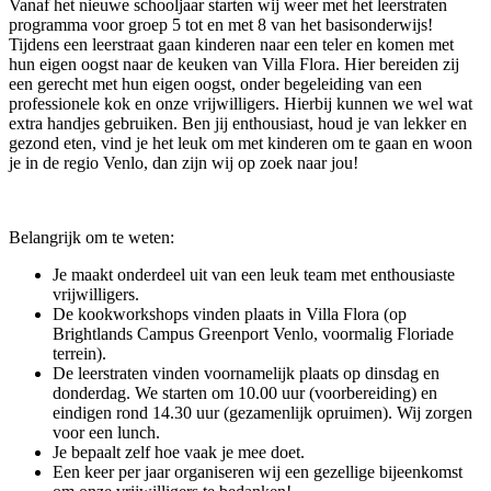
Vanaf het nieuwe schooljaar starten wij weer met het leerstraten
programma voor groep 5 tot en met 8 van het basisonderwijs!
Tijdens een leerstraat gaan kinderen naar een teler en komen met
hun eigen oogst naar de keuken van Villa Flora. Hier bereiden zij
een gerecht met hun eigen oogst, onder begeleiding van een
professionele kok en onze vrijwilligers. Hierbij kunnen we wel wat
extra handjes gebruiken. Ben jij enthousiast, houd je van lekker en
gezond eten, vind je het leuk om met kinderen om te gaan en woon
je in de regio Venlo, dan zijn wij op zoek naar jou!
Belangrijk om te weten:
Je maakt onderdeel uit van een leuk team met enthousiaste
vrijwilligers.
De kookworkshops vinden plaats in Villa Flora (op
Brightlands Campus Greenport Venlo, voormalig Floriade
terrein).
De leerstraten vinden voornamelijk plaats op dinsdag en
donderdag. We starten om 10.00 uur (voorbereiding) en
eindigen rond 14.30 uur (gezamenlijk opruimen). Wij zorgen
voor een lunch.
Je bepaalt zelf hoe vaak je mee doet.
Een keer per jaar organiseren wij een gezellige bijeenkomst