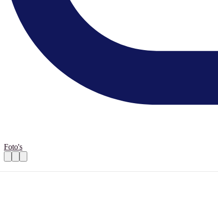
Foto's
Wandelvrijwilligers voor dag en doe-cent
Praktische informatie