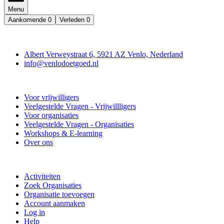
Menu
Aankomende
0
Verleden
0
Contact
Albert Verweystraat 6, 5921 AZ Venlo, Nederland
info@venlodoetgoed.nl
Venlo Doet Goed
Voor vrijwilligers
Veelgestelde Vragen - Vrijwillligers
Voor organisaties
Veelgestelde Vragen - Organisaties
Workshops & E-learning
Over ons
Doe mee
Activiteiten
Zoek Organisaties
Organisatie toevoegen
Account aanmaken
Log in
Help