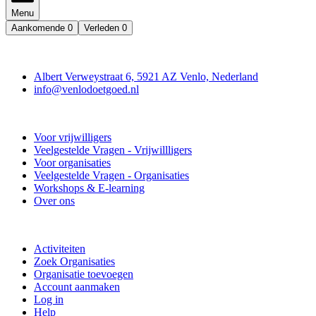
Menu
Aankomende
0
Verleden
0
Contact
Albert Verweystraat 6, 5921 AZ Venlo, Nederland
info@venlodoetgoed.nl
Venlo Doet Goed
Voor vrijwilligers
Veelgestelde Vragen - Vrijwillligers
Voor organisaties
Veelgestelde Vragen - Organisaties
Workshops & E-learning
Over ons
Doe mee
Activiteiten
Zoek Organisaties
Organisatie toevoegen
Account aanmaken
Log in
Help