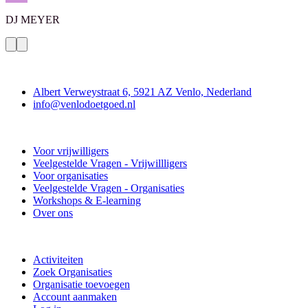
DJ
MEYER
Contact
Albert Verweystraat 6, 5921 AZ Venlo, Nederland
info@venlodoetgoed.nl
Venlo Doet Goed
Voor vrijwilligers
Veelgestelde Vragen - Vrijwillligers
Voor organisaties
Veelgestelde Vragen - Organisaties
Workshops & E-learning
Over ons
Doe mee
Activiteiten
Zoek Organisaties
Organisatie toevoegen
Account aanmaken