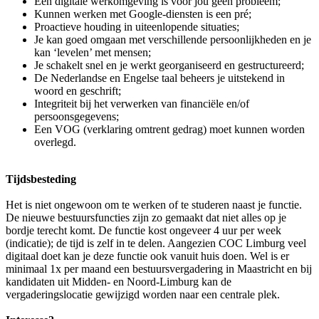
Een digitale werkomgeving is voor jou geen probleem;
Kunnen werken met Google-diensten is een pré;
Proactieve houding in uiteenlopende situaties;
Je kan goed omgaan met verschillende persoonlijkheden en je
kan ‘levelen’ met mensen;
Je schakelt snel en je werkt georganiseerd en gestructureerd;
De Nederlandse en Engelse taal beheers je uitstekend in
woord en geschrift;
Integriteit bij het verwerken van financiële en/of
persoonsgegevens;
Een VOG (verklaring omtrent gedrag) moet kunnen worden
overlegd.
Tijdsbesteding
Het is niet ongewoon om te werken of te studeren naast je functie.
De nieuwe bestuursfuncties zijn zo gemaakt dat niet alles op je
bordje terecht komt. De functie kost ongeveer 4 uur per week
(indicatie); de tijd is zelf in te delen. Aangezien COC Limburg veel
digitaal doet kan je deze functie ook vanuit huis doen. Wel is er
minimaal 1x per maand een bestuursvergadering in Maastricht en bij
kandidaten uit Midden- en Noord-Limburg kan de
vergaderingslocatie gewijzigd worden naar een centrale plek.