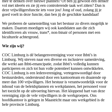
mee te denken over nieuwe plannen? Of ben jij gewoon een denker
vol met ideeën en zie jij een controlerende taak wel zitten? Dan is
deze vrijwilligersfunctie iets voor jou! Jong of oud, zolang jij je
goed voelt in deze functie, dan ben jij de geschikte kandidaat!
We proberen de samenstelling van het bestuur zo divers mogelijk te
maken. Daarom moedigen wij ook kandidaten aan die zich
identificeren als vrouw, trans*, non-binair of personen met een
biculturele achtergrond.
Wie zijn wij?
COC Limburg is dé belangenvereniging voor voor lhbti’s in
Limburg. Wij streven naar een diverse en inclusieve samenleving,
die werkt aan lhbti-emancipatie, zodat lhbti’s volledig kunnen
participeren en zich tot hun volle potentieel kunnen ontwikkelen.
COC Limburg is een ledenvereniging, vertegenwoordigd door
bestuursleden, ondersteund door een kantoorteam en draaiende op
meer dan 100 vrijwilligers. Het bestuur is verantwoordelijk voor de
inhoud van de beleidsplannen en werkplannen, het personeel voor
het toezicht op de uitvoering hiervan. Het kloppend hart van deze
vereniging zijn de vele vrijwilligers in de werkgroepen. Ons
hoofdkantoor is gelegen in Maastricht maar ons werkgebied is de
hele provincie Limburg.