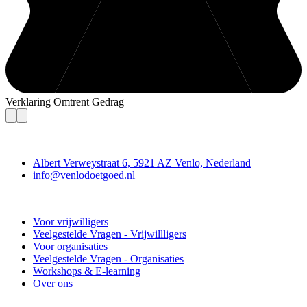
Verklaring Omtrent Gedrag
Contact
Albert Verweystraat 6, 5921 AZ Venlo, Nederland
info@venlodoetgoed.nl
Venlo Doet Goed
Voor vrijwilligers
Veelgestelde Vragen - Vrijwillligers
Voor organisaties
Veelgestelde Vragen - Organisaties
Workshops & E-learning
Over ons
Doe mee