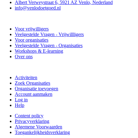
Albert Verweystraat 6, 5921 AZ Venlo, Nederland
info@venlodoetgoed.nl
Venlo Doet Goed
Voor vrijwilligers
Veelgestelde Vragen - Vrijwillligers
Voor organisaties
Veelgestelde Vragen - Organisaties
Workshops & E-learning
Over ons
Doe mee
Activiteiten
Zoek Organisaties
Organisatie toevoegen
Account aanmaken
Log in
Help
Content policy
Privacyverklaring
Algemene Voorwaarden
Toegankelijkheidsverklaring