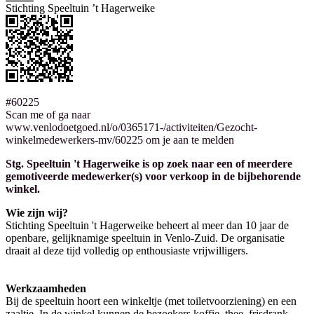
Stichting Speeltuin ’t Hagerweike
#60225
Scan me of ga naar
www.venlodoetgoed.nl/o/0365171-/activiteiten/Gezocht-
winkelmedewerkers-mv/60225 om je aan te melden
Stg. Speeltuin 't Hagerweike is op zoek naar een of meerdere
gemotiveerde medewerker(s) voor verkoop in de bijbehorende
winkel.
Wie zijn wij?
Stichting Speeltuin 't Hagerweike beheert al meer dan 10 jaar de
openbare, gelijknamige speeltuin in Venlo-Zuid. De organisatie
draait al deze tijd volledig op enthousiaste vrijwilligers.
Werkzaamheden
Bij de speeltuin hoort een winkeltje (met toiletvoorziening) en een
zaaltje. In de winkel kunnen de bezoekers koffie, thee, frisdrank,